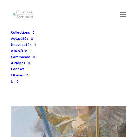
Collections
Actualités
Nouveautés
A paraître
Commande
À Propos
Contact
Panier