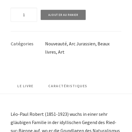
quantité
AJOUTER AU PANIER
de
Léo-
Paul
Catégories
Nouveauté
,
Arc Jurassien
,
Beaux
Robert
livres
,
Art
-
VERSION
FRANCAISE
LE LIVRE
CARACTÉRISTIQUES
Léo-Paul Robert (1851-1923) wuchs in einer sehr
gläubigen Familie in der idyllischen Gegend des Ried-
sur-Bienne auf, wo er die Grundlagen des Naturalismus