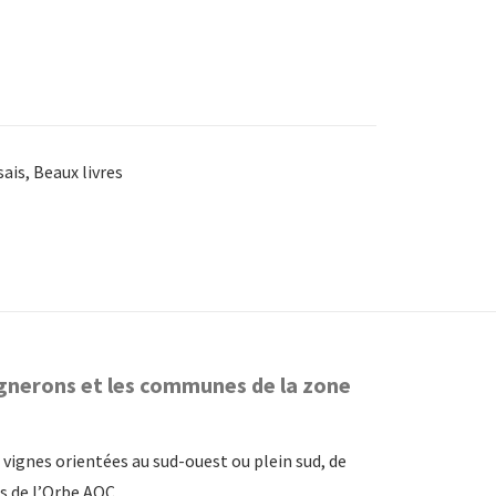
sais
,
Beaux livres
 vignerons et les communes de la zone
 vignes orientées au sud-ouest ou plein sud, de
es de l’Orbe AOC.