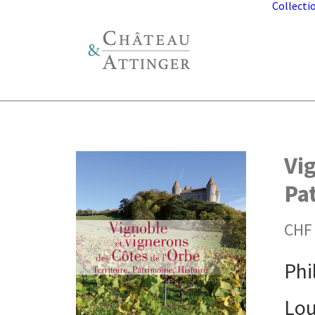
Collecti
Vig
Pa
CHF
Phi
Lou