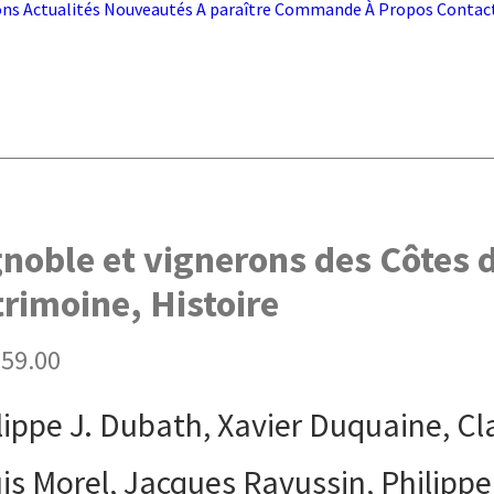
ons
Actualités
Nouveautés
A paraître
Commande
À Propos
Contac
noble et vignerons des Côtes de
trimoine, Histoire
59.00
lippe J. Dubath, Xavier Duquaine, Cl
is Morel, Jacques Ravussin, Philipp