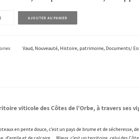
té
AJOUTER AU PANIER
ble
ories
Vaud
,
Nouveauté
,
Histoire, patrimoine
,
Documents/ Es
rons
oire,
ritoire viticole des Côtes de l’Orbe, à travers ses
oine,
re
 coteaux en pente douce, c’est un pays de brume et de sécheresse, de
 d’argile et de calcaire… Mieux, c’est un territoire, celui des Côt