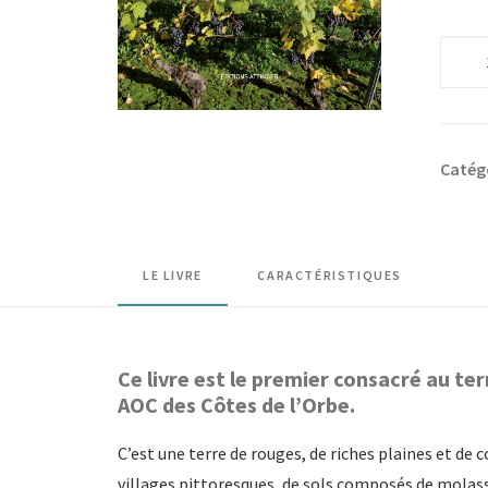
quanti
de
Vigno
et
Catég
vigne
des
Côtes
de
LE LIVRE
CARACTÉRISTIQUES
l'Orbe
-
Territ
Ce livre est le premier consacré au ter
Patrim
AOC des Côtes de l’Orbe.
Histoi
C’est une terre de rouges, de riches plaines et de
villages pittoresques, de sols composés de molasse,