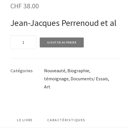
CHF
38.00
Jean-Jacques Perrenoud et al
quantité
AJOUTER AU PANIER
de
EPUISE
-
Catégories
Nouveauté
,
Biographie,
René
témoignage
,
Documents/ Essais
,
Gerber
Art
-
Compositeur,
homme
de
l'Art
LE LIVRE
CARACTÉRISTIQUES