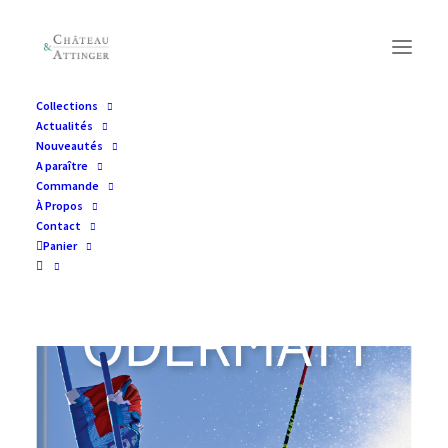
Collections
Actualités
Nouveautés
A paraître
Commande
À Propos
Contact
Panier