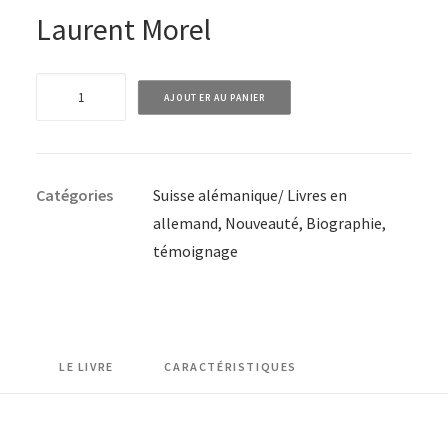
Laurent Morel
quantité
AJOUTER AU PANIER
de
Marco
Odermatt
Catégories
Suisse alémanique/ Livres en
-
allemand
,
Nouveauté
,
Biographie,
Version
témoignage
allemande
LE LIVRE
CARACTÉRISTIQUES