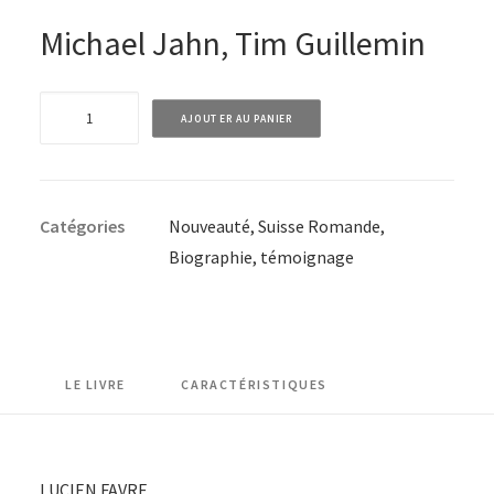
Michael Jahn, Tim Guillemin
quantité
AJOUTER AU PANIER
de
Lucien
Favre
Catégories
Nouveauté
,
Suisse Romande
,
-
Biographie, témoignage
Entraîneur
suisse
de
légende
LE LIVRE
CARACTÉRISTIQUES
LUCIEN FAVRE