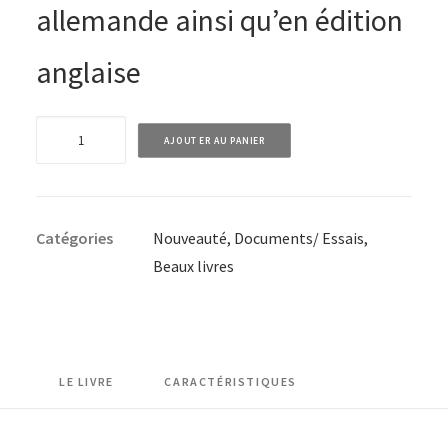
allemande ainsi qu’en édition
anglaise
quantité
AJOUTER AU PANIER
de
La
navigation
Catégories
Nouveauté
,
Documents/ Essais
,
sur
Beaux livres
le
Léman
-
une
Histoire
LE LIVRE
CARACTÉRISTIQUES