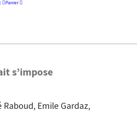
t
Panier
ait s’impose
é Raboud, Emile Gardaz,