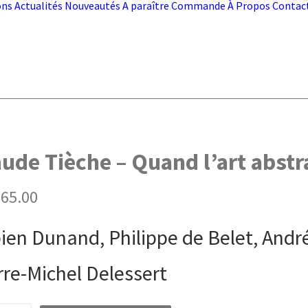
ons
Actualités
Nouveautés
A paraître
Commande
À Propos
Contac
aude Tièche – Quand l’art abstr
65.00
ien Dunand, Philippe de Belet, Andr
rre-Michel Delessert