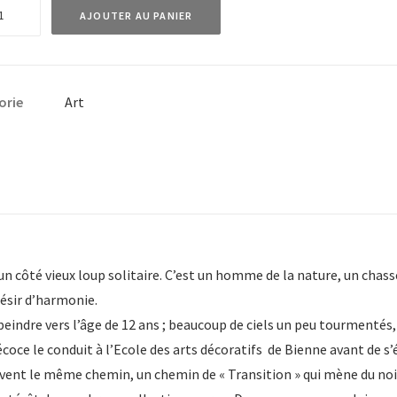
té
AJOUTER AU PANIER
e
e
orie
Art
it
ose
n côté vieux loup solitaire. C’est un homme de la nature, un chass
ésir d’harmonie.
eindre vers l’âge de 12 ans ; beaucoup de ciels un peu tourmentés,
écoce le conduit à l’Ecole des arts décoratifs de Bienne avant de s’
vent le même chemin, un chemin de « Transition » qui mène du noir 