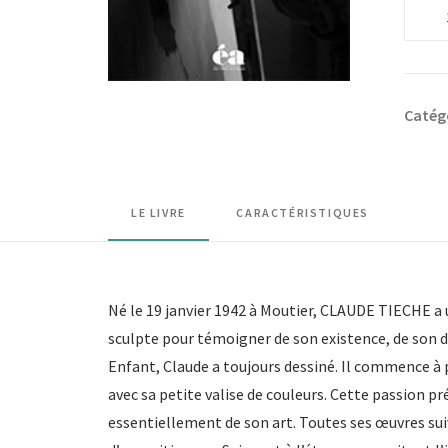
quanti
de
Claud
Tièch
Catég
-
Quand
l'art
abstra
LE LIVRE
CARACTÉRISTIQUES
s'imp
Né le 19 janvier 1942 à Moutier, CLAUDE TIECHE a u
sculpte pour témoigner de son existence, de son d
Enfant, Claude a toujours dessiné. Il commence à p
avec sa petite valise de couleurs. Cette passion pr
essentiellement de son art. Toutes ses œuvres sui