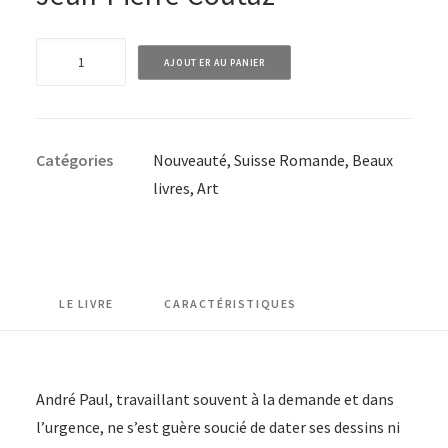
quantité
AJOUTER AU PANIER
de
André
Paul
Catégories
Nouveauté
,
Suisse Romande
,
Beaux
-
livres
,
Art
A
la
pointe
de
l'humour
LE LIVRE
CARACTÉRISTIQUES
André Paul, travaillant souvent à la demande et dans
l’urgence, ne s’est guère soucié de dater ses dessins ni